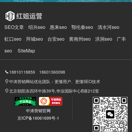
SEO文章
绍兴seo
惠来seo
鄂伦春seo
清水河seo
虹口seo
拜城seo
台安seo
黄南州seo
洪洞seo
广丰
seo
SiteMap
18810118859 18601360098
中涛营销网站优化团队：更懂用户、更懂SEO技术
北京朝阳东四环中路39号,华业国际中心B座212室
中涛营销官网
京ICP备16061699号-1